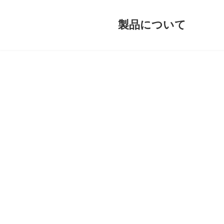
コ
ナ
ン
ビ
テ
ゲ
製品について
ン
ー
ツ
シ
へ
ョ
ス
ン
キ
に
ッ
移
プ
動