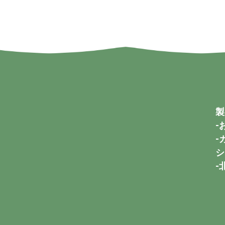
製
-
-
シ
-